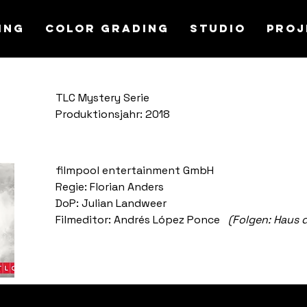
ing
Color Grading
STUDIO
Proj
TLC Mystery Serie
Produktionsjahr: 2018
filmpool entertainment GmbH
Regie: Florian Anders
DoP: Julian Landweer
Filmeditor: Andrés López Ponce  
 (Folgen: Haus 