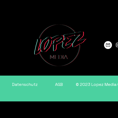
DIA
ße 4
in
Datenschutz
AGB
© 2023 Lopez Media